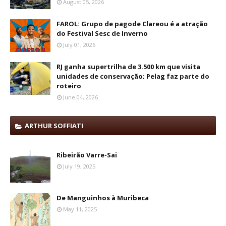
August 05, 2026
FAROL: Grupo de pagode Clareou é a atração
do Festival Sesc de Inverno
July 01, 2026
RJ ganha supertrilha de 3.500 km que visita
unidades de conservação; Pelag faz parte do
roteiro
June 04, 2026
ARTHUR SOFFIATI
Ribeirão Varre-Sai
July 19, 2025
De Manguinhos à Muribeca
May 11, 2025