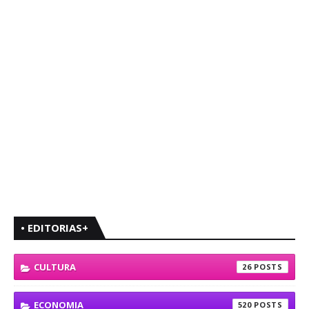
• EDITORIAS+
CULTURA
26
ECONOMIA
520