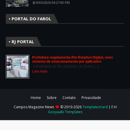
8/05/2026 04:27:00 PM
• PORTAL DO FAROL
• RJ PORTAL
Prefeitura regulamenta Rio Rotativo Digital, novo
sistema de estacionamento por aplicativo
A Prefeitura do Rio publicou, no Diário [...]
Leia mais
Home
Sobre
Contato
Privacidade
Campos Magazine News
© 2019-2026
TemplatesYard
| F.H
Gooyaabi Templates