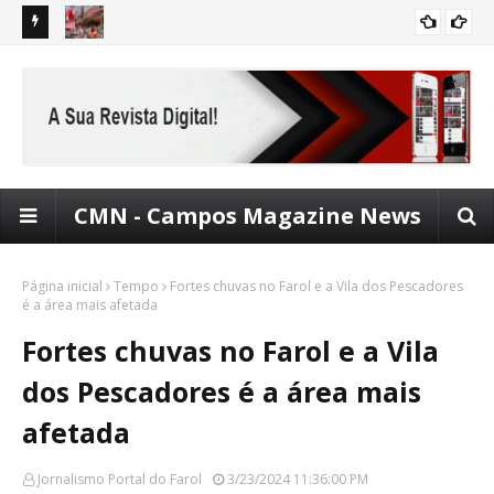
ro
Programa de renegociação de dívidas é prorrogado até 31
Bal
CONSUMIDOR
de agosto
CMN - Campos Magazine News
Página inicial
Tempo
Fortes chuvas no Farol e a Vila dos Pescadores
é a área mais afetada
Fortes chuvas no Farol e a Vila
dos Pescadores é a área mais
afetada
Jornalismo Portal do Farol
3/23/2024 11:36:00 PM