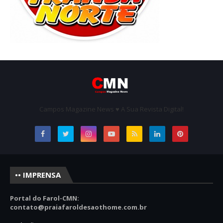
Campos Magazine News ♥ A Sua Revista Digital!
•• IMPRENSA
Portal do Farol-CMN:
contato
@praiafaroldesaothome.com.br