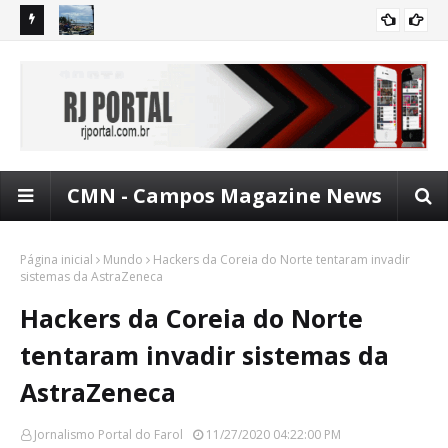
om mais
FAROL: Dia dos pais com entretenimento no 'Vem Pro
Pro
ENTRETENIMENTO
Lagamar'
de
CMN - Campos Magazine News
Página inicial
Mundo
Hackers da Coreia do Norte tentaram invadir
sistemas da AstraZeneca
Hackers da Coreia do Norte
tentaram invadir sistemas da
AstraZeneca
Jornalismo Portal do Farol
11/27/2020 04:22:00 PM