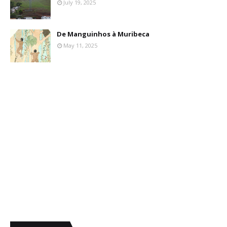
July 19, 2025
De Manguinhos à Muribeca
May 11, 2025