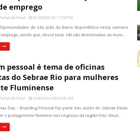
 de emprego
Portal do Farol
3/10/2026 05:17:00 PM
Oportunidades de São João da Barra disponibiliza nesta semana
 emprego, sendo que, desse total, 140 são direcionadas ao muni…
»
 pessoal é tema de oficinas
tas do Sebrae Rio para mulheres
te Fluminense
Portal do Farol
3/06/2026 09:59:00 AM
as Day – Branding Pessoal faz parte das ações do Sebrae Delas
cer o protagonismo feminino nos negócios da região Foto: Divul…
»