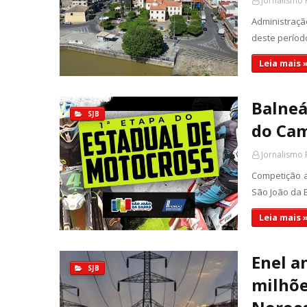
Jornalismo 
Administraçã
deste período
Leia mais 
Balneá
SJB
do Cam
Jornalismo 
Competição a
São João da 
Leia mais 
Enel a
SJB
milhõe