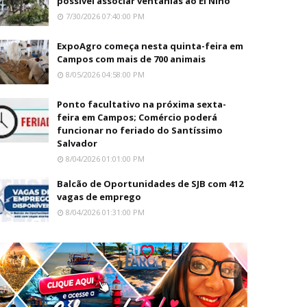
possível associar ventanias ao El Niño
7/30/2026 07:40:00 PM
ExpoAgro começa nesta quinta-feira em
Campos com mais de 700 animais
8/05/2026 04:58:00 PM
Ponto facultativo na próxima sexta-
feira em Campos; Comércio poderá
funcionar no feriado do Santíssimo
Salvador
8/04/2026 01:01:00 PM
Balcão de Oportunidades de SJB com 412
vagas de emprego
8/04/2026 01:31:00 PM