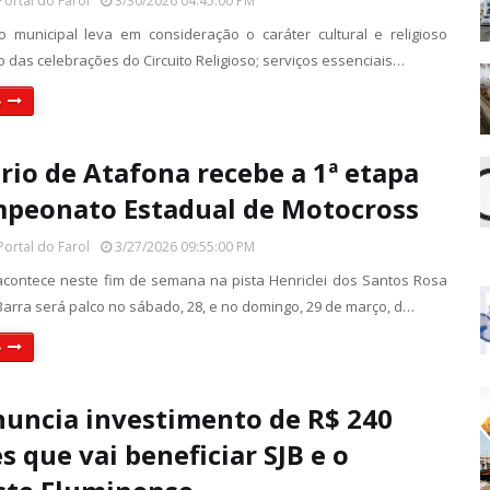
Portal do Farol
3/30/2026 04:45:00 PM
o municipal leva em consideração o caráter cultural e religioso
 das celebrações do Circuito Religioso; serviços essenciais…
»
rio de Atafona recebe a 1ª etapa
peonato Estadual de Motocross
Portal do Farol
3/27/2026 09:55:00 PM
contece neste fim de semana na pista Henriclei dos Santos Rosa
Barra será palco no sábado, 28, e no domingo, 29 de março, d…
»
nuncia investimento de R$ 240
s que vai beneficiar SJB e o