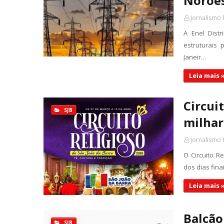
Noroe
Jornalismo 
A Enel Dist
estruturais
Janeir…
Leia mais 
Circui
SJB
milhar
Jornalismo 
O Circuito R
dos dias fin
Leia mais 
Balcão
SJB