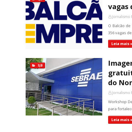
vagas
Jornalismo 
O Balcão de 
356 vagas de
Leia mais 
Imagem
SJB
gratui
do Nor
Jornalismo 
Workshop Del
para fortale
Leia mais 