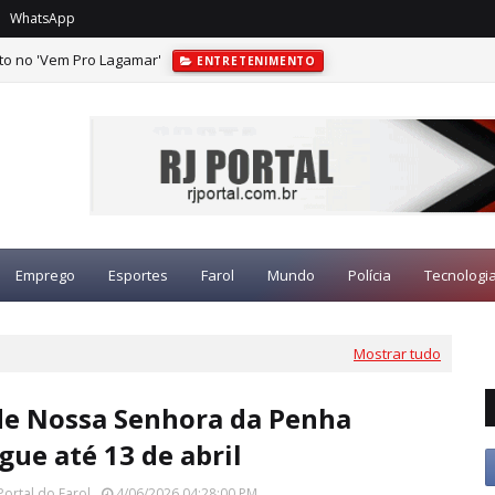
WhatsApp
to no 'Vem Pro Lagamar'
ENTRETENIMENTO
Emprego
Esportes
Farol
Mundo
Polícia
Tecnologi
Mostrar tudo
de Nossa Senhora da Penha
gue até 13 de abril
Portal do Farol
4/06/2026 04:28:00 PM