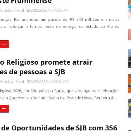
ste Fluminense
Portal do Farol
3/25/2026 10:40:00 AM
ribuição Rio anunciou um pacote de R$ 240 milhões em obras
 para reforçar o fornecimento de energia no estado do Rio de
»
to Religioso promete atrair
es de pessoas a SJB
Portal do Farol
3/25/2026 10:05:00 AM
eligioso 2026, em São João da Barra, que abrange as celebrações
ais da Quaresma, a Semana Santa e a festa de Nossa Senhora d…
»
 de Oportunidades de SJB com 356