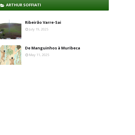
ARTHUR SOFFIATI
Ribeirão Varre-Sai
July 19, 2025
De Manguinhos à Muribeca
May 11, 2025