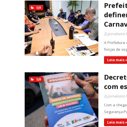
Prefei
SJB
define
Carnav
Jornalismo 
A Prefeitura 
forças de se
Leia mais 
Decret
SJB
com es
Jornalismo 
Com a chegad
Segurança Púb
Leia mais 