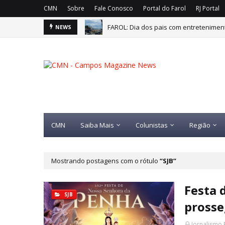
CMN
Sobre
Fale Conosco
Portal do Farol
RJ Portal
FAROL: Dia dos pais com entretenimen
NEWS
CMN
Saiba Mais
Colunistas
Região
Mostrando postagens com o rótulo
SJB
Festa 
SJB
prosse
Jornalismo 