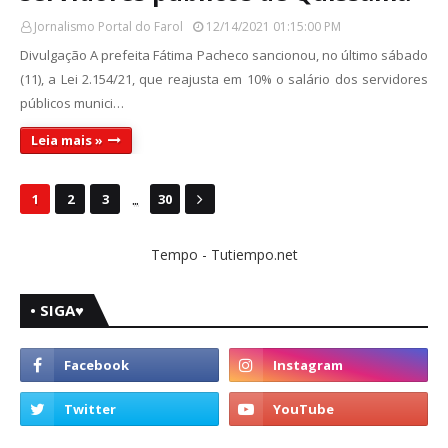
Jornalismo Portal do Farol
12/14/2021 01:15:00 PM
Divulgação A prefeita Fátima Pacheco sancionou, no último sábado
(11), a Lei 2.154/21, que reajusta em 10% o salário dos servidores
públicos munici…
Leia mais »
...
1
2
3
30
Tempo - Tutiempo.net
• SIGA♥