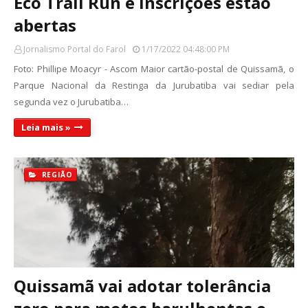
Eco Trail Run e inscrições estão
abertas
Jornalismo Portal do Farol
1/17/2022 04:48:00 PM
Foto: Phillipe Moacyr - Ascom Maior cartão-postal de Quissamã, o
Parque Nacional da Restinga da Jurubatiba vai sediar pela
segunda vez o Jurubatiba…
Leia mais »
REGIÃO
Quissamã vai adotar tolerância