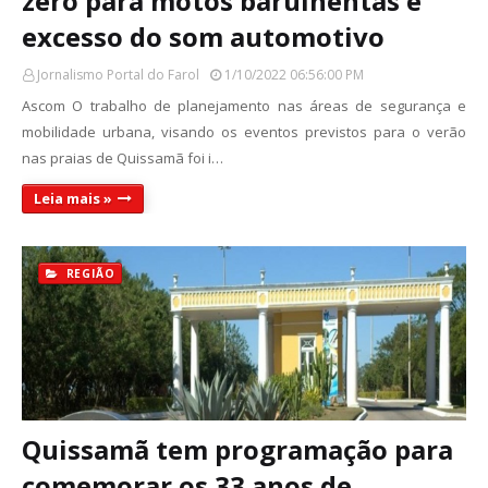
zero para motos barulhentas e
excesso do som automotivo
Jornalismo Portal do Farol
1/10/2022 06:56:00 PM
Ascom O trabalho de planejamento nas áreas de segurança e
mobilidade urbana, visando os eventos previstos para o verão
nas praias de Quissamã foi i…
Leia mais »
REGIÃO
Quissamã tem programação para
comemorar os 33 anos de