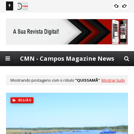
e emprego
Ponto facultativo na próxima sexta-feira em Campos;
Met
CAMPOS
Comércio poderá funcionar no feriado do Santíssimo
ven
Salvador
CMN - Campos Magazine News
Mostrando postagens com o rótulo
QUISSAMÃ
Mostrar tudo
REGIÃO