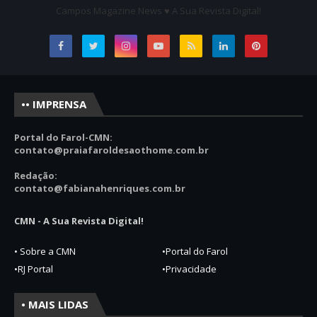
Campos Magazine News ♥ A Sua Revista Digital!
•• IMPRENSA
Portal do Farol-CMN:
contato
@praiafaroldesaothome.com.br
Redação:
contato@fabianahenriques.com.br
CMN - A Sua Revista Digital!
• Sobre a CMN
•Portal do Farol
•RJ Portal
•Privacidade
• MAIS LIDAS