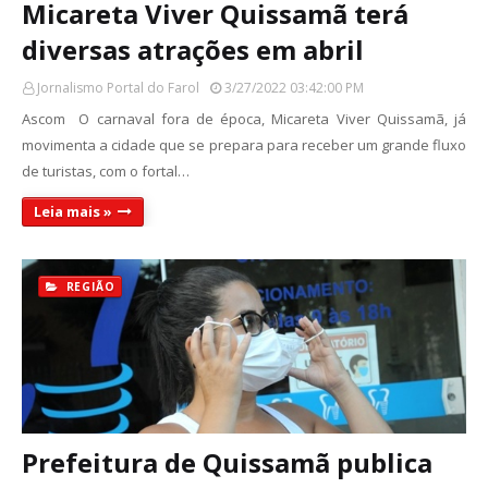
Micareta Viver Quissamã terá
diversas atrações em abril
Jornalismo Portal do Farol
3/27/2022 03:42:00 PM
Ascom O carnaval fora de época, Micareta Viver Quissamã, já
movimenta a cidade que se prepara para receber um grande fluxo
de turistas, com o fortal…
Leia mais »
REGIÃO
Prefeitura de Quissamã publica