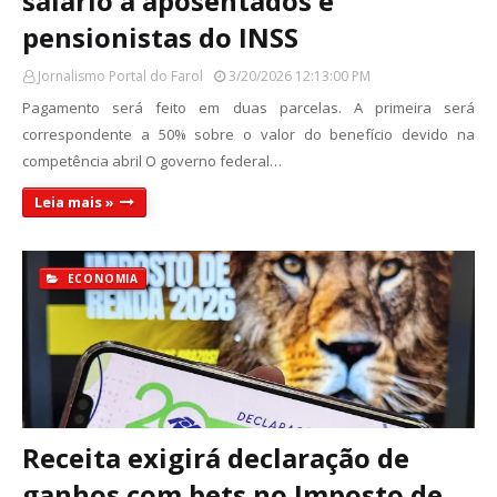
salário a aposentados e
pensionistas do INSS
Jornalismo Portal do Farol
3/20/2026 12:13:00 PM
Pagamento será feito em duas parcelas. A primeira será
correspondente a 50% sobre o valor do benefício devido na
competência abril O governo federal…
Leia mais »
ECONOMIA
Receita exigirá declaração de
ganhos com bets no Imposto de