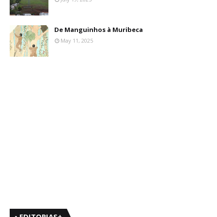
De Manguinhos à Muribeca
May 11, 2025
• EDITORIAS+