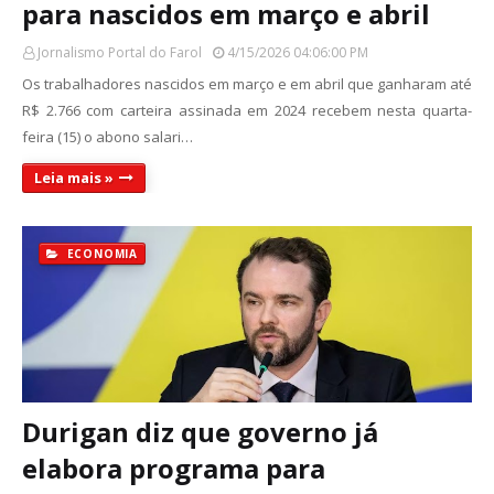
para nascidos em março e abril
Jornalismo Portal do Farol
4/15/2026 04:06:00 PM
Os trabalhadores nascidos em março e em abril que ganharam até
R$ 2.766 com carteira assinada em 2024 recebem nesta quarta-
feira (15) o abono salari…
Leia mais »
ECONOMIA
Durigan diz que governo já
elabora programa para