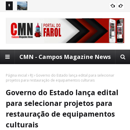
FAROL: Dia dos pais com entretenimento no 'Vem Pro
Bal
ENTRETENIMENTO
Lagamar'
Programa de renegociação de dívidas é prorrogado até 31
CONSUMIDOR
de agosto
CMN - Campos Magazine News
Página inicial
RJ
Governo do Estado lança edital para selecionar
projetos para restauração de equipamentos culturais
Governo do Estado lança edital
para selecionar projetos para
restauração de equipamentos
culturais