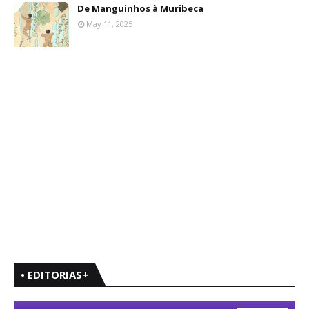
De Manguinhos à Muribeca
May 11, 2025
• EDITORIAS+