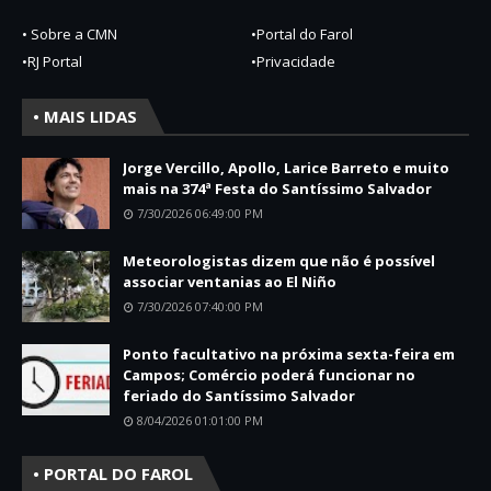
• Sobre a CMN
•Portal do Farol
•RJ Portal
•Privacidade
• MAIS LIDAS
Jorge Vercillo, Apollo, Larice Barreto e muito
mais na 374ª Festa do Santíssimo Salvador
7/30/2026 06:49:00 PM
Meteorologistas dizem que não é possível
associar ventanias ao El Niño
7/30/2026 07:40:00 PM
Ponto facultativo na próxima sexta-feira em
Campos; Comércio poderá funcionar no
feriado do Santíssimo Salvador
8/04/2026 01:01:00 PM
• PORTAL DO FAROL