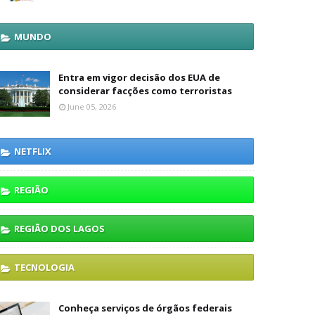
MUNDO
Entra em vigor decisão dos EUA de
considerar facções como terroristas
June 05, 2026
NETFLIX
REGIÃO
REGIÃO DOS LAGOS
TECNOLOGIA
Conheça serviços de órgãos federais