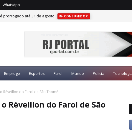
WhatsApp
é prorrogado até 31 de agosto
CONSUMIDOR
Emprego
Esportes
Farol
Mundo
Polícia
Tecnologi
 o Réveillon do Farol de São Thomé
o Réveillon do Farol de São