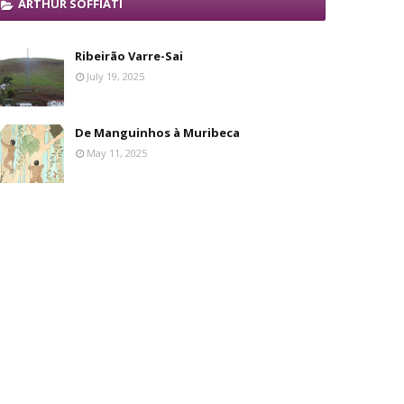
ARTHUR SOFFIATI
Ribeirão Varre-Sai
July 19, 2025
De Manguinhos à Muribeca
May 11, 2025