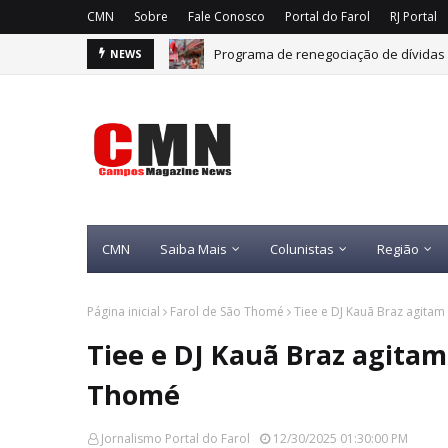
CMN
Sobre
Fale Conosco
Portal do Farol
RJ Portal
Programa de renegociação de dívidas 
NEWS
CMN
Saiba Mais
Colunistas
Região
Página inicial
Farol de São Thomé
Tiee e DJ Kauã Braz agitam
Tiee e DJ Kauã Braz agitam 
Thomé
Jornalismo Portal do Farol
12/30/2025 01:30:00 PM