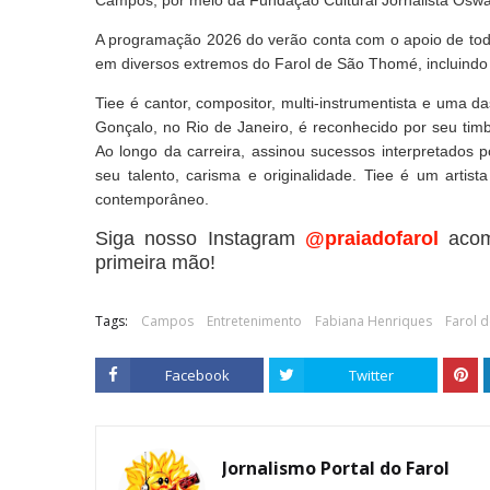
Campos, por meio da Fundação Cultural Jornalista Oswa
A programação 2026 do verão conta com o apoio de todo
em diversos extremos do Farol de São Thomé, incluind
Tiee é cantor, compositor, multi-instrumentista e uma
Gonçalo, no Rio de Janeiro, é reconhecido por seu ti
Ao longo da carreira, assinou sucessos interpretados
seu talento, carisma e originalidade. Tiee é um arti
contemporâneo.
Siga nosso Instagram
@praiadofarol
acom
primeira mão!
Tags:
Campos
Entretenimento
Fabiana Henriques
Farol 
Facebook
Twitter
Jornalismo Portal do Farol