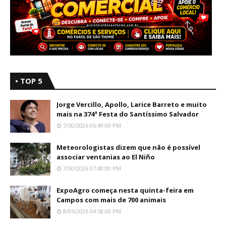
• TOP 5
Jorge Vercillo, Apollo, Larice Barreto e muito
mais na 374ª Festa do Santíssimo Salvador
7/30/2026 06:49:00 PM
Meteorologistas dizem que não é possível
associar ventanias ao El Niño
7/30/2026 07:40:00 PM
ExpoAgro começa nesta quinta-feira em
Campos com mais de 700 animais
8/05/2026 04:58:00 PM