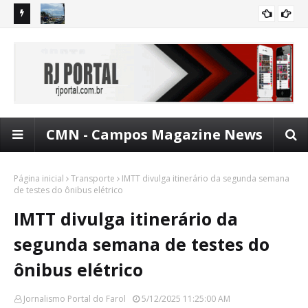
om mais
FAROL: Dia dos pais com entretenimento no 'Vem Pro
Pro
ENTRETENIMENTO
Lagamar'
de
CMN - Campos Magazine News
Página inicial
Transporte
IMTT divulga itinerário da segunda semana
de testes do ônibus elétrico
IMTT divulga itinerário da
segunda semana de testes do
ônibus elétrico
Jornalismo Portal do Farol
5/12/2025 11:25:00 AM