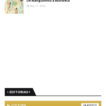
De Manguinhos à Muribeca
May 11, 2025
• EDITORIAS+
CULTURA
26