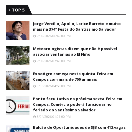
• TOP 5
Jorge Vercillo, Apollo, Larice Barreto e muito
mais na 374ª Festa do Santíssimo Salvador
7/30/2026 06:49:00 PM
Meteorologistas dizem que não é possível
associar ventanias ao El Niño
7/30/2026 07:40:00 PM
ExpoAgro começa nesta quinta-feira em
Campos com mais de 700 animais
8/05/2026 04:58:00 PM
Ponto facultativo na próxima sexta-feira em
Campos; Comércio poderá funcionar no
feriado do Santíssimo Salvador
8/04/2026 01:01:00 PM
Balcão de Oportunidades de SJB com 412 vagas