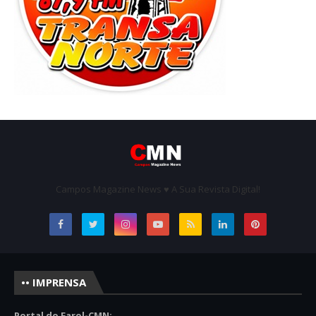
Campos Magazine News ♥ A Sua Revista Digital!
•• IMPRENSA
Portal do Farol-CMN: