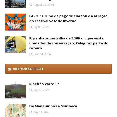
August 05, 2026
FAROL: Grupo de pagode Clareou é a atração
do Festival Sesc de Inverno
July 01, 2026
RJ ganha supertrilha de 3.500 km que visita
unidades de conservação; Pelag faz parte do
roteiro
June 04, 2026
ARTHUR SOFFIATI
Ribeirão Varre-Sai
July 19, 2025
De Manguinhos à Muribeca
May 11, 2025