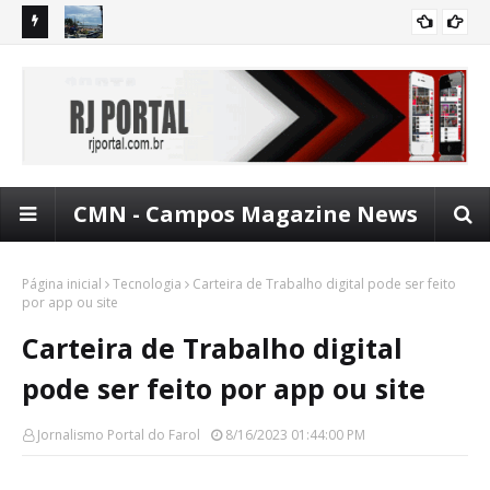
om mais
FAROL: Dia dos pais com entretenimento no 'Vem Pro
Pro
ENTRETENIMENTO
Lagamar'
de
CMN - Campos Magazine News
Página inicial
Tecnologia
Carteira de Trabalho digital pode ser feito
por app ou site
Carteira de Trabalho digital
pode ser feito por app ou site
Jornalismo Portal do Farol
8/16/2023 01:44:00 PM